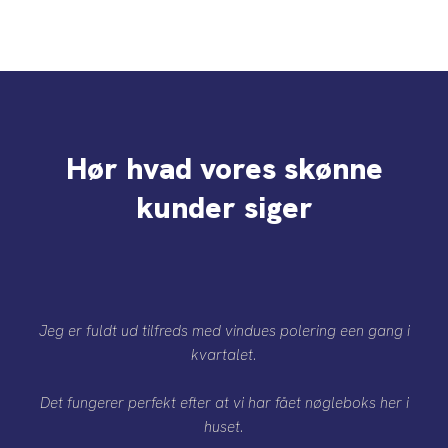
Hør hvad vores skønne
kunder siger​
Jeg er fuldt ud tilfreds med vindues polering een gang i
kvartalet.
Det fungerer perfekt efter at vi har fået nøgleboks her i
huset.