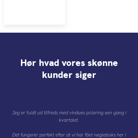
Hør hvad vores skønne
kunder siger​
Jeg er fuldt ud tilfreds med vindues polering een gang i
kvartalet.
Det fungerer perfekt efter at vi har fået nøgleboks her i