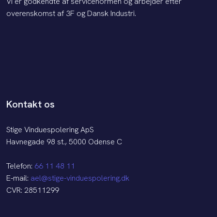
Vi er godkendte af servicenormen og arbejder efter
overenskomst af 3F og Dansk Industri.
Kontakt os
Stige Vinduespolering ApS
Havnegade 98 st., 5000 Odense C
Telefon:
66 11 48 11
E-mail:
ael@stige-vinduespolering.dk
CVR: 28511299​