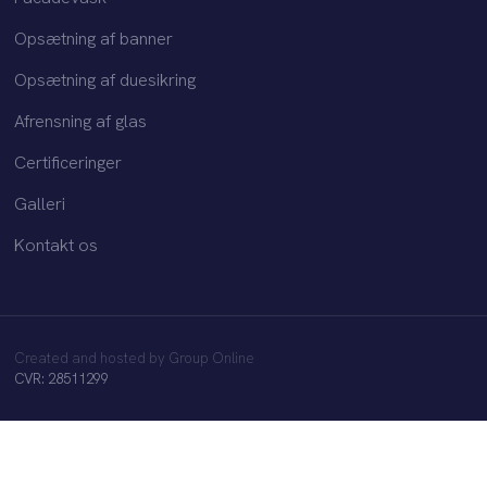
Opsætning af banner
Opsætning af duesikring
Afrensning af glas​
Certificeringer
Galleri
Kontakt os
Created and hosted by Group Online
CVR: 28511299