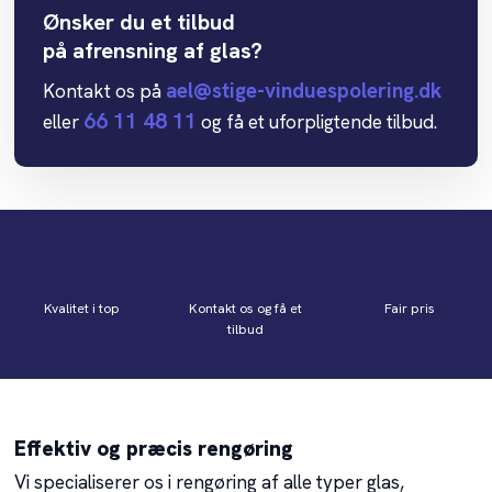
Ønsker du et tilbud
​på afrensning af glas?​
ael@stige-vinduespolering.dk
Kontakt os på
66 11 48 11
eller
og få et uforpligtende tilbud.
Kvalitet i top
Kontakt os og få et
Fair pris
tilbud
Effektiv og præcis rengøring
Vi specialiserer os i rengøring af alle typer glas,