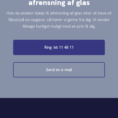
afrensning af glas
Hvis du ønsker hjælp til afrensning af glas eller vil have et
tilbud på en opgave, så hører vi gerne fra dig. Vi vender
tilbage hurtigst muligt med en pris til dig.
Ring: 66 11 48 11
Send en e-mail